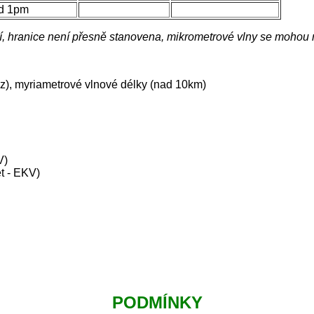
d 1pm
ní, hranice není přesně stanovena, mikrometrové vlny se mohou n
Hz), myriametrové vlnové délky (nad 10km)
V)
t - EKV)
PODMÍNKY