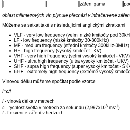
záření gama
po
oblast milimetrových vln plynule přechází v infračervené záře
Můžeme se setkat také s následujícími anglickými zkratkami
VLF - very low frequency (velmi nízké kmitočty pod 30k
LF - low frequency (nízké kmitočty 30-300kHz)
MF - medium frequency (střední kmitočty 300kHz-3MHz)
HF - high frequency (vysoký kmitočet - KV)
VHF - very high frequency (velmi vysoký kmitočet - VKV)
UHF - ultra high frequency (ultra vysoký kmitočet - UKV)
SHF - supra high frequency (super vysoký kmitočet - SK
EHF - extremely high frequency (extrémě vysoký kmitoče
Vlnovou délku můžeme spočítat podle vzorce
l=c/f
l
- vlnová délka v metrech
8
-1
c
- rychlost světla v metrech za sekundu (2,997x10
ms
)
f
- frekvence záření v hertzech