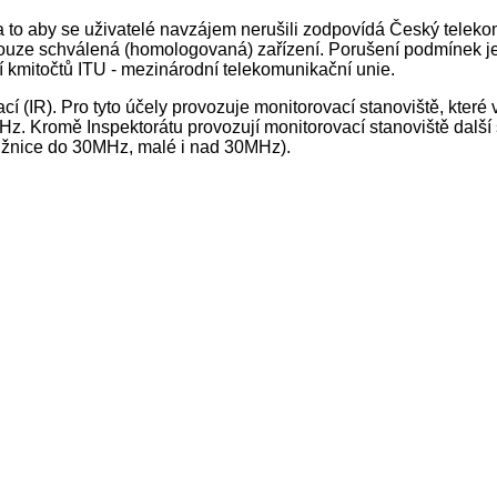
a to aby se uživatelé navzájem nerušili zodpovídá Český teleko
 pouze schválená (homologovaná) zařízení. Porušení podmínek je
í kmitočtů ITU - mezinárodní telekomunikační unie.
(IR). Pro tyto účely provozuje monitorovací stanoviště, které 
GHz. Kromě Inspektorátu provozují monitorovací stanoviště dalš
ružnice do 30MHz, malé i nad 30MHz).