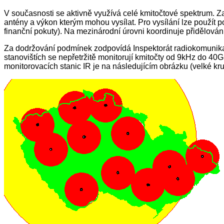
V současnosti se aktivně využívá celé kmitočtové spektrum. Z
antény a výkon kterým mohou vysílat. Pro vysílání lze použít
finanční pokuty). Na mezinárodní úrovni koordinuje přidělován
Za dodržování podmínek zodpovídá Inspektorát radiokomunikací 
stanovištích se nepřetržitě monitorují kmitočty od 9kHz do 40
monitorovacích stanic IR je na následujícím obrázku (velké k