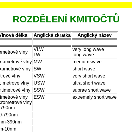
ROZDĚLENÍ KMITOČTŮ
Vlnová délka
Anglická zkratka
Anglický název
VLW
very long wave
lometrové vlny
LW
long wave
ktametrové vlny
MW
medium wave
kametrové vlny
SW
short wave
trové vlny
VSW
very short wave
cimetrové vlny
USW
ultra short wave
ntimetrové vlny
SSW
suprae short wave
limetrové vlny
ESW
extremely short wave
krometrové vlny
 790nm
0-790nm
nm-390nm
m-10nm