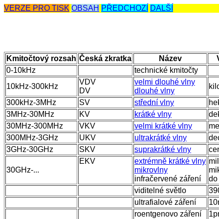
VERZE PRO TISK
OBSAH
PŘEDCHOZÍ
DALŠÍ
Kmitočtový rozsah
Česká zkratka
Název
0-10kHz
technické kmitočty
VDV
velmi dlouhé vlny
10kHz-300kHz
ki
DV
dlouhé vlny
300kHz-3MHz
SV
střední vlny
he
3MHz-30MHz
KV
krátké vlny
de
30MHz-300MHz
VKV
velmi krátké vlny
me
300MHz-3GHz
UKV
ultrakrátké vlny
de
3GHz-30GHz
SKV
suprakrátké vlny
ce
EKV
extrémně krátké vlny
mi
30GHz-...
mikrovlny
mi
infračervené záření
do
viditelné světlo
39
ultrafialové záření
10
roentgenovo záření
1p